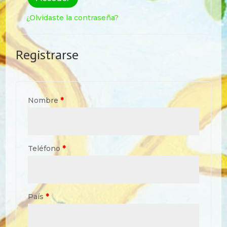
¿Olvidaste la contraseña?
Registrarse
Nombre
*
Teléfono
*
País
*