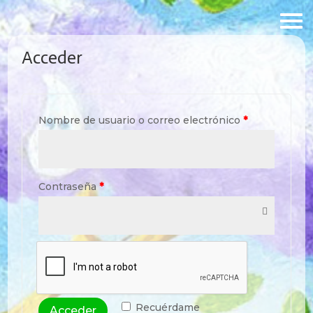
Acceder
Nombre de usuario o correo electrónico
*
Contraseña
*
Recuérdame
Acceder